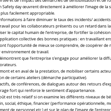
rtée et de l’impact des démarches de sensibilisation et de fo
’un Safety day œuvrent directement à améliorer l’image de la s
 plus facilement appropriable.
nformations à faire diminuer le taux des incidents/ accidents 
ravail pour les collaborateurs présents ou un retard dans la
ser le capital humain de l’entreprise, de fortifier la cohésio
pplication collective des bonnes pratiques : en travaillant 
 ont l’opportunité de mieux se comprendre, de coopérer de 
ur environnement de travail.
t démontrent que l’entreprise s’engage pour améliorer la diff
borateurs.
ont et en aval de la prestation, de mobiliser certains acteur
on de certains ateliers (démarche participative).
ractifs, de conférences, de dialogues autour des retours d’ex
rage fort qui renforce le sentiment d’appartenance.
coût est très relatif si on examine les différents niveaux de b
n, social, éthique, financier (performance opérationnelle, mo
nt de personnel etc.) et sur le plan de l’image de l’entrepr