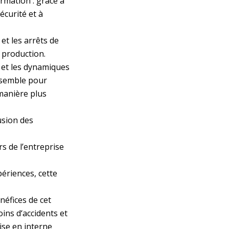
rmation : grâce à
écurité et à
et les arrêts de
 production.
n et les dynamiques
ensemble pour
manière plus
usion des
s de l’entreprise
périences, cette
énéfices de cet
ins d‘accidents et
ise en interne