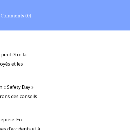
Comments (0)
 peut être la
oyés et les
n « Safety Day »
irons des conseils
reprise. En
ues d’accidents et à